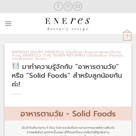
Skip
to
content
0
ENERES21 (DAIRY PRINCESS) บำรุงน้ำนม เพิ่มคุณภาพและปริมาณ
น้ำนม
,
ENERES22 (THE QUEEN RETURNS) ปรับฮอร์โมม บำรุงคุณ
แม่หลังคลอด วัยทอง
มาทำความรู้จักกับ “อาหารตามวัย”
หรือ “Solid Foods” สำหรับลูกน้อยกัน
ค่ะ!