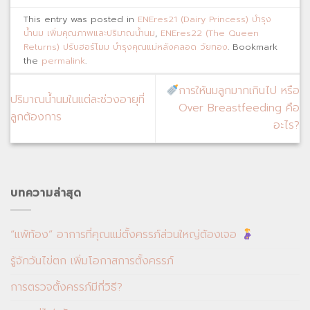
This entry was posted in
ENEres21 (Dairy Princess) บำรุง
น้ำนม เพิ่มคุณภาพและปริมาณน้ำนม
,
ENEres22 (The Queen
Returns) ปรับฮอร์โมม บำรุงคุณแม่หลังคลอด วัยทอง
. Bookmark
the
permalink
.
การให้นมลูกมากเกินไป หรือ
ปริมาณน้ำนมในแต่ละช่วงอายุที่
Over Breastfeeding คือ
ลูกต้องการ
อะไร?
บทความล่าสุด
“แพ้ท้อง” อาการที่คุณแม่ตั้งครรภ์ส่วนใหญ่ต้องเจอ
รู้จักวันไข่ตก เพิ่มโอกาสการตั้งครรภ์
การตรวจตั้งครรภ์มีกี่วิธี?