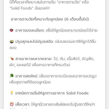
นี่ก็คือเวลาที่เหมาะสมในการเริ่ม “อาหารตามวัย” หรือ
“Solid Foods” นั่นเองค่ะ!
อาหารตามวัยที่เหมาะกับลูกน้อย (6
เดือนขึ้นไป):
อาหารบดละเอียด:
เพื่อให้ลูกน้อยสามารถย่อยได้ง่าย
ปรุงสุกและไม่ปรุงรสจัด:
เน้นรสธรรมชาติให้ลูกได้ลิ้ม
ลอง
สารอาหารหลากหลาย:
ไข่, ตับ, เนื้อสัตว์, ธัญพืช,
ผัก, และผลไม้ เพื่อสารอาหารที่ครบถ้วน
อาหารสดใหม่:
เลี่ยงอาหารกระป๋องและอาหารแปรรูป
เพื่อสุขภาพที่ดีของลูกน้อย
เทคนิคการเริ่มให้ลูกทานอาหาร Solid Foods:
เผื่อเวลา:
ให้ลูกมีเวลาลองสัมผัสและรับรู้รสชาติใหม่ๆ